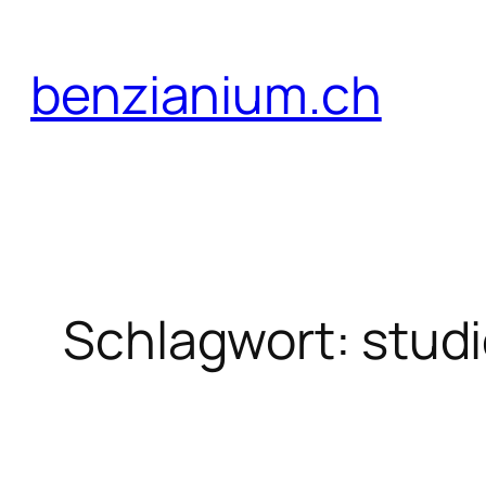
Zum
Inhalt
benzianium.ch
springen
Schlagwort:
stud