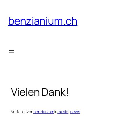
Zum
Inhalt
benzianium.ch
springen
Vielen Dank!
Verfasst von
benzianium
in
music
, 
news